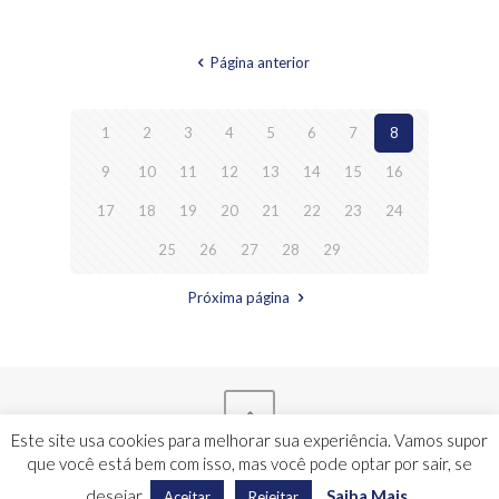
Página anterior
1
2
3
4
5
6
7
8
9
10
11
12
13
14
15
16
17
18
19
20
21
22
23
24
25
26
27
28
29
Próxima página
Este site usa cookies para melhorar sua experiência. Vamos supor
que você está bem com isso, mas você pode optar por sair, se
Monteiro e Abreu - Todos os direitos reservados - 2024
desejar.
Saiba Mais
Aceitar
Rejeitar