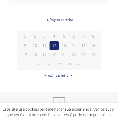
Página anterior
1
2
3
4
5
6
7
8
9
10
11
12
13
14
15
16
17
18
19
20
21
22
23
24
25
26
27
28
29
Próxima página
Este site usa cookies para melhorar sua experiência. Vamos supor
que você está bem com isso, mas você pode optar por sair, se
Monteiro e Abreu - Todos os direitos reservados - 2024