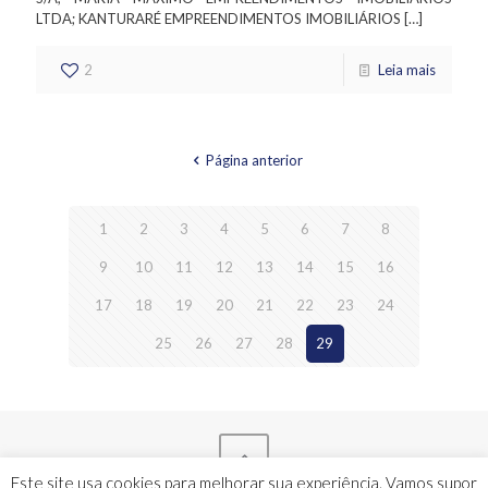
LTDA; KANTURARÉ EMPREENDIMENTOS IMOBILIÁRIOS
[…]
2
Leia mais
Página anterior
1
2
3
4
5
6
7
8
9
10
11
12
13
14
15
16
17
18
19
20
21
22
23
24
25
26
27
28
29
Este site usa cookies para melhorar sua experiência. Vamos supor