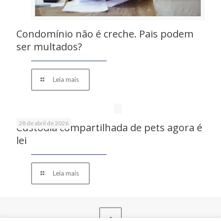
Condomínio não é creche. Pais podem
ser multados?
Leia mais
28 de abril de 2026
Custódia compartilhada de pets agora é
lei
Leia mais