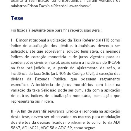
quanto à reafirmação da jurisprudência, ficaram vencidos os
ministros Edson Fachin e Ricardo Lewandowski.
Tese
Foi fixada a seguinte tese para fins repercussão geral:
I – É inconstitucional a utilização da Taxa Referencial (TR) como
índice de atualização dos débitos trabalhistas, devendo ser
aplicados, até que sobrevenha solução legislativa, os mesmos
índices de correção monetária e de juros vigentes para as
condenações cíveis em geral, quais sejam a incidência do IPCA-E
na fase pré-judicial e, a partir do ajuizamento da ação, a
incidência da taxa Selic (art. 406 do Código Civil), à exceção das
dívidas da Fazenda Pública, que possuem regramento
específico. A incidência de juros moratórios com base na
variação da taxa Selic não pode ser cumulada com a aplicação
de outros índices de atualização monetária, cumulação que
representaria bis in idem.
II – A fim de garantir segurança jurídica e isonomia na aplicação
desta tese, devem ser observados os marcos para modulação
dos efeitos da decisão fixados no julgamento conjunto da ADI
5867, ADI 6021, ADC 58 e ADC 59, como segue: