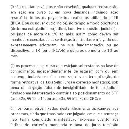
(i) são reputados válidos e não ensejarão qualquer rediscussão,
em ação em curso ou em nova demanda, incluindo ação
rescisória, todos os pagamentos realizados utilizando a TR
(IPCA-E ou qualquer outro índice), no tempo e modo oportunos
(de forma extrajudicial ou judicial, inclusive depósitos judiciais) e
os juros de mora de 1% ao mês, assim como devem ser
mantidas e executadas as sentenças transitadas em julgado que
expressamente adotaram, na sua fundamentação ou no
dispositivo, a TR (ou o IPCA-E) e os juros de mora de 1% ao
mês;
(ii) os processos em curso que estejam sobrestados na fase de
conhecimento, independentemente de estarem com ou sem
sentença, inclusive na fase recursal, devem ter aplicação, de
forma retroativa, da taxa Selic (juros e correção monetária), sob
pena de alegação futura de inexigibilidade de título judicial
fundado em interpretação contrária ao posicionamento do STF
(art. 525, §§ 12 e 14, ou art. 535, §§ 5º e 7º, do CPC; e
(iii) os parâmetros fixados neste julgamento aplicam-se aos
processos, ainda que transitados em julgado, em que a sentença
não tenha consignado manifestação expressa quanto aos
índices de correção monetária e taxa de juros (omissão