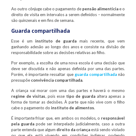
Ao outro cônjuge cabe o pagamento de
pensão alimentícia
e o
direito de visita em intervalos a serem definidos – normalmente
são quinzenais e em fins de semana.
Guarda compartilhada
Esse é um
instituto de guarda
mais recente, que vem
ganhando adesão ao longo dos anos e consiste na divisão de
responsabilidade sobre as decisões relativas ao filho.
Por exemplo, a escolha de uma nova escola é uma decisão que
deve ser discutida e não apenas definida por uma das partes.
Porém, é importante ressaltar que
guarda compartilhada
não
pressupõe
convivência compartilhada
.
A criança vai morar com uma das partes e haverá o mesmo
regime de visitas
, pois esse
tipo de guarda
altera apenas a
forma de tomar as decisões. À parte que não vive com o filho
cabe o pagamento do
instituto de alimentos
.
É importante frisar que, em ambos os modelos, o
responsável
pela guarda
pode ser interpelado judicialmente, caso a outra
parte entenda que algum
direito da criança
está sendo violado
ou que ela está vivendo em condições indignas, podendo