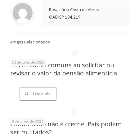
Rosa Lúcia Costa de Abreu
OAB/SP 134.219
Artigos Relacionados
21 de julho de 2026
3 erros mais comuns ao solicitar ou
revisar o valor da pensão alimentícia
Leia mais
9 de junho de 2026
Condomínio não é creche. Pais podem
ser multados?