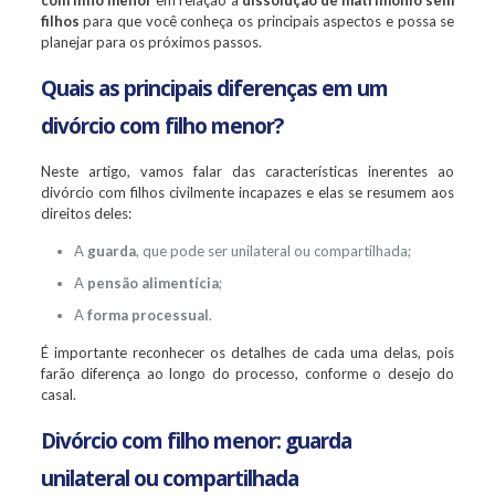
com filho menor
em relação à
dissolução de matrimônio sem
filhos
para que você conheça os principais aspectos e possa se
planejar para os próximos passos.
Quais as principais diferenças em um
divórcio com filho menor?
Neste artigo, vamos falar das características inerentes ao
divórcio com filhos civilmente incapazes e elas se resumem aos
direitos deles:
A
guarda
, que pode ser unilateral ou compartilhada;
A
pensão alimentícia
;
A
forma processual
.
É importante reconhecer os detalhes de cada uma delas, pois
farão diferença ao longo do processo, conforme o desejo do
casal.
Divórcio com filho menor: guarda
unilateral ou compartilhada