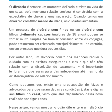
O
divórcio
é sempre um momento delicado e triste na vida de
um casal, pois nenhuma relação conjugal é construída com a
expectativa de chegar a uma separação. Quando temos um
divórcio com filho menor de idade
, os cuidados aumentam.
Um processo de
divórcio sem filhos
ou um
divórcio com
filhos civilmente capazes
(maiores de 18 anos) podem se
tornar muito simples. Se houver consenso entre os cônjuges,
pode até mesmo ser celebrado extrajudicialmente – no cartório,
em um processo que dura poucos dias.
Por outro lado, um
divórcio com filhos menores
requer o
cuidado com os direitos assegurados a eles e que não têm
relação com a dissolução do casamento – é importante
lembrarmos que essas garantias independem até mesmo da
existência judicial do relacionamento.
Como podemos ver, existe uma preocupação de juízes e
advogados para que sejam dadas as condições justas e dignas
aos
filhos do casal
, visto que eles dependerão dessa nova
realidade por alguns anos.
Nesse artigo, vamos mostrar o quão diferente é um
divórcio