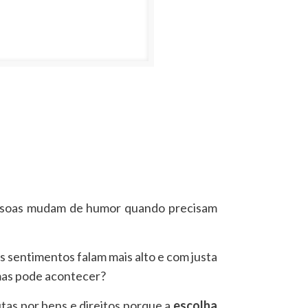
essoas mudam de humor quando precisam
s sentimentos falam mais alto e com justa
 mas pode acontecer?
tas por bens e direitos porque a
escolha