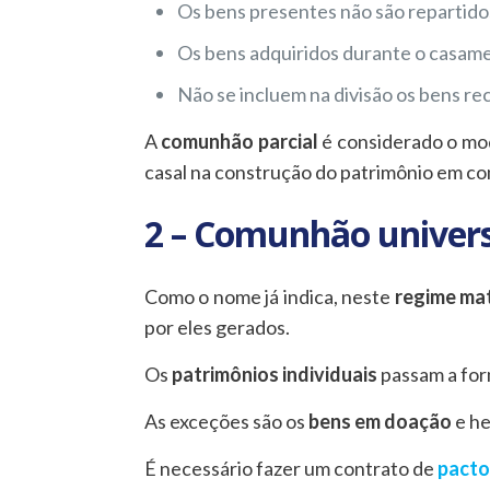
Os bens presentes não são repartido
Os bens adquiridos durante o casame
Não se incluem na divisão os bens r
A
comunhão parcial
é considerado o mod
casal na construção do patrimônio em com
2 – Comunhão univers
Como o nome já indica, neste
regime mat
por eles gerados.
Os
patrimônios individuais
passam a fo
As exceções são os
bens em doação
e h
É necessário fazer um contrato de
pacto