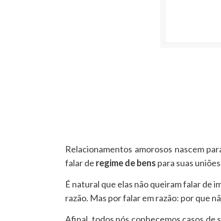
Relacionamentos amorosos nascem para
falar de
regime de bens
para suas uniões
É natural que elas não queiram falar de 
razão. Mas por falar em razão: por que n
Afinal, todos nós conhecemos casos de s