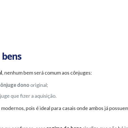
e bens
l
, nenhum bem será comum aos cônjuges:
cônjuge dono
original;
uge que fizer a aquisição.
modernos, pois é ideal para casais onde ambos já possue