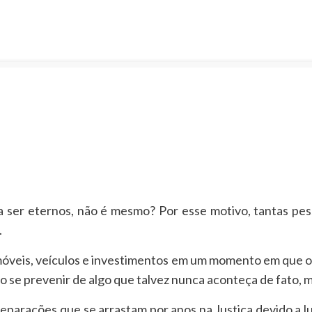
 ser eternos, não é mesmo? Por esse motivo, tantas p
.
imóveis, veículos e investimentos em um momento em que o
ão se prevenir de algo que talvez nunca aconteça de fato,
eparações que se arrastam por anos na Justiça devido a lu