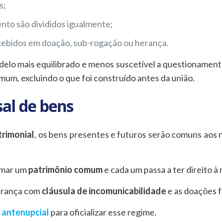
s;
nto são divididos igualmente;
ecebidos em doação, sub-rogação ou herança.
elo mais equilibrado e menos suscetível a questionamentos
um, excluindo o que foi construído antes da união.
al de bens
rimonial
, os bens presentes e futuros serão comuns aos 
rmar um
patrimônio comum
e cada um passa a ter direito à
erança com
cláusula de incomunicabilidade
e as doações f
 antenupcial
para oficializar esse regime.