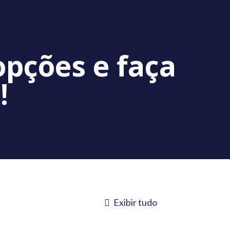
opções e faça
!
Exibir tudo