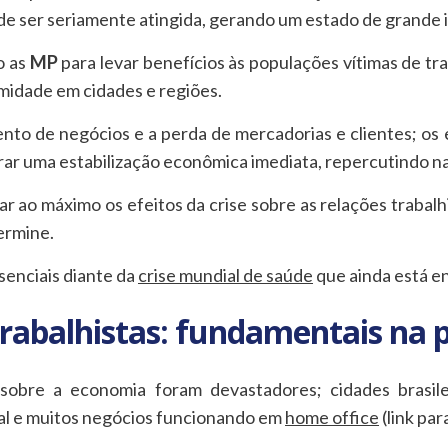
de ser seriamente atingida, gerando um estado de grande 
o as
MP
para levar benefícios às populações vítimas de tr
midade em cidades e regiões.
to de negócios e a perda de mercadorias e clientes; o
ar uma estabilização econômica imediata, repercutindo na
r ao máximo os efeitos da crise sobre as relações trabalh
ermine.
senciais diante da
crise mundial de saúde
que ainda está en
Trabalhistas: fundamentais na
sobre a economia foram devastadores; cidades brasile
al e muitos negócios funcionando em
home office
(link pa