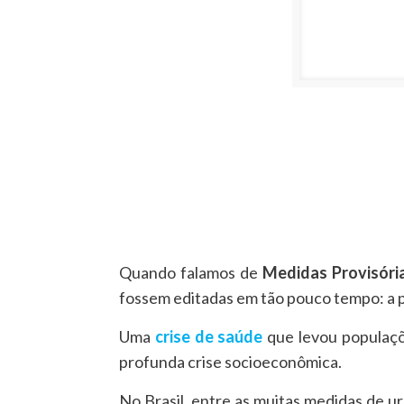
Quando falamos de
Medidas Provisória
fossem editadas em tão pouco tempo: a 
Uma
crise de saúde
que levou populaçõ
profunda crise socioeconômica.
No Brasil, entre as muitas medidas de u