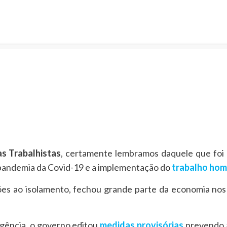
s Trabalhistas
, certamente lembramos daquele que foi 
pandemia da Covid-19 e a implementação do
trabalho hom
es ao isolamento, fechou grande parte da economia no
rgência, o governo editou
medidas provisórias
prevendo a