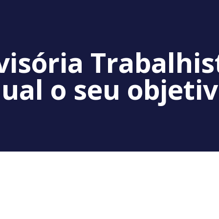
isória Trabalhist
ual o seu objeti