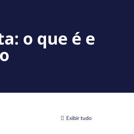
a: o que é e
vo
Exibir tudo