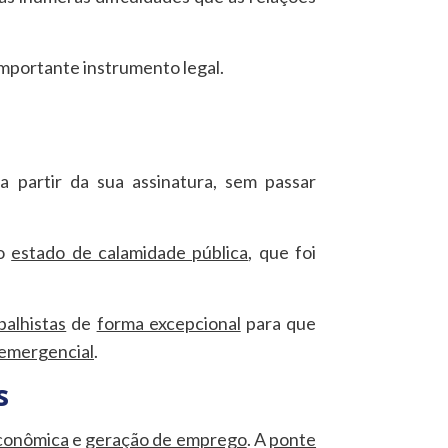
importante instrumento legal.
a partir da sua assinatura, sem passar
 o
estado de calamidade pública
, que foi
balhistas
de
forma excepcional
para que
emergencial
.
s
econômica
e
geração de emprego
. A
ponte