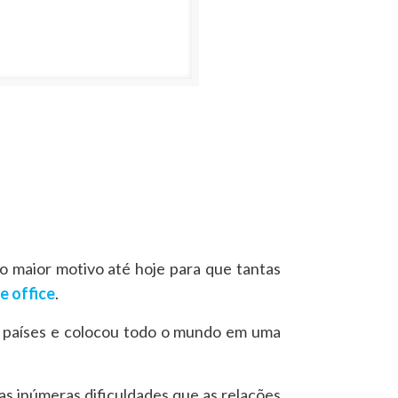
o maior motivo até hoje para que tantas
e office
.
s países e colocou todo o mundo em uma
s inúmeras dificuldades que as relações