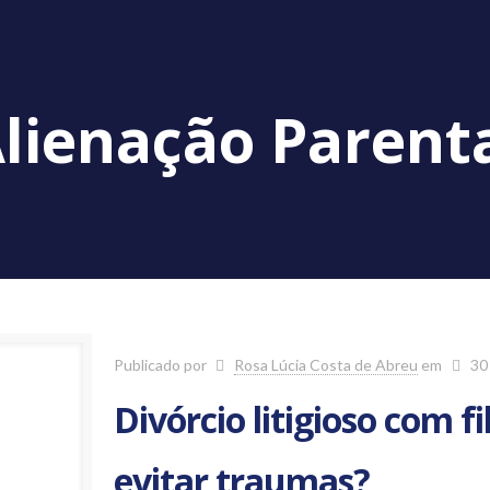
lienação Parent
Publicado por
Rosa Lúcia Costa de Abreu
em
30
Divórcio litigioso com 
evitar traumas?