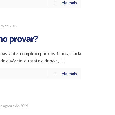
Leia mais
ro de 2019
mo provar?
bastante complexo para os filhos, ainda
do divórcio, durante e depois,
[…]
Leia mais
de agosto de 2019