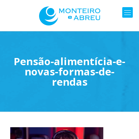
Pensão-alimentícia-e-
novas-formas-de-
rendas