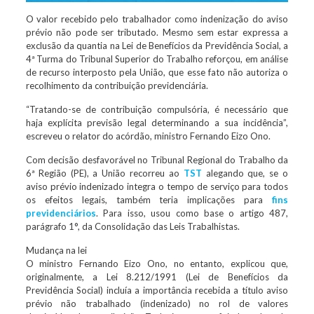
O valor recebido pelo trabalhador como indenização do aviso
prévio não pode ser tributado. Mesmo sem estar expressa a
exclusão da quantia na Lei de Benefícios da Previdência Social, a
4ª Turma do Tribunal Superior do Trabalho reforçou, em análise
de recurso interposto pela União, que esse fato não autoriza o
recolhimento da contribuição previdenciária.
“Tratando-se de contribuição compulsória, é necessário que
haja explícita previsão legal determinando a sua incidência”,
escreveu o relator do acórdão, ministro Fernando Eizo Ono.
Com decisão desfavorável no Tribunal Regional do Trabalho da
6ª Região (PE), a União recorreu ao
TST
alegando que, se o
aviso prévio indenizado integra o tempo de serviço para todos
os efeitos legais, também teria implicações para
fins
previdenciários
. Para isso, usou como base o artigo 487,
parágrafo 1°, da Consolidação das Leis Trabalhistas.
Mudança na lei
O ministro Fernando Eizo Ono, no entanto, explicou que,
originalmente, a Lei 8.212/1991 (Lei de Benefícios da
Previdência Social) incluía a importância recebida a título aviso
prévio não trabalhado (indenizado) no rol de valores