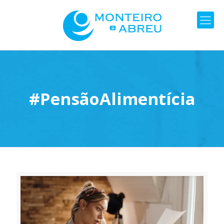
#PensãoAlimentícia