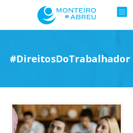
#DireitosDoTrabalhador