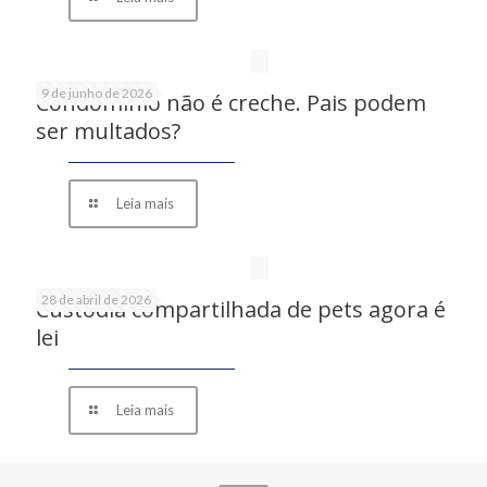
9 de junho de 2026
Condomínio não é creche. Pais podem
ser multados?
Leia mais
28 de abril de 2026
Custódia compartilhada de pets agora é
lei
Leia mais