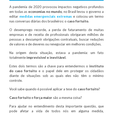
A pandemia de 2020 provocou impactos negativos profundos
em todas as
economias no mundo
, no Brasil levou o governo a
editar
medidas emergenciais extremas
e colocou um termo
nas conversas diárias dos brasileiros: o
caso fortuito
.
O desemprego recorde, a perda de faturamento de muitas
empresas e de receita de profissionais obrigaram milhões de
pessoas a descumprir obrigações contratuais, buscar reduções
de valores e de deveres ou renegociar em melhores condições.
Na origem desta situação, estava a pandemia: um fato
totalmente
imprevisível e inevitável
.
Estes dois termos são a chave para entendermos o
instituto
do caso fortuito
e o papel dele em proteger os cidadãos
diante de situações sob as quais eles não têm o mínimo
controle.
Você sabe quando é possível aplicar a tese do
caso fortuito
?
Caso fortuito
e
força maior
são a mesma coisa?
Para ajudar no entendimento desta importante questão, que
pode afetar a vida de todos nós em alguma medida,