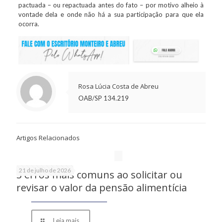
pactuada – ou repactuada antes do fato – por motivo alheio à
vontade dela e onde não há a sua participação para que ela
ocorra.
Rosa Lúcia Costa de Abreu
OAB/SP 134.219
Artigos Relacionados
21 de julho de 2026
3 erros mais comuns ao solicitar ou
revisar o valor da pensão alimentícia
Leia mais