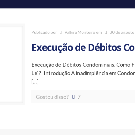
Publicado por
Valkira Monteiro
em
30 de agosto
Execução de Débitos C
Execução de Débitos Condominiais. Como Fun
Lei? Introdução A inadimplência em Condom
[…]
Gostou disso?
7