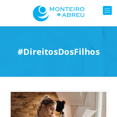
#DireitosDosFilhos