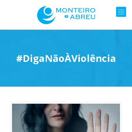
#DigaNãoÀViolência