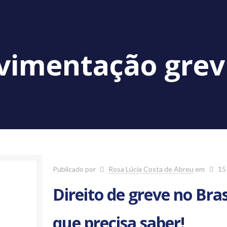
imentação grev
Publicado por
Rosa Lúcia Costa de Abreu
em
15
Direito de greve no Bras
que precisa saber!