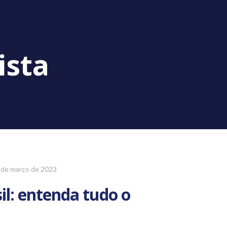
ista
 de março de 2023
il: entenda tudo o