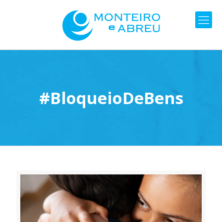
#BloqueioDeBens