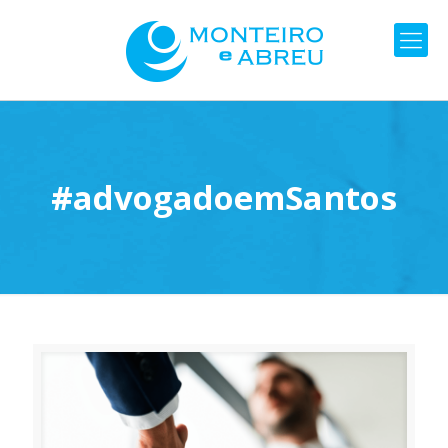
#advogadoemSantos