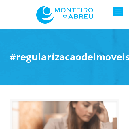
#regularizacaodeimovei