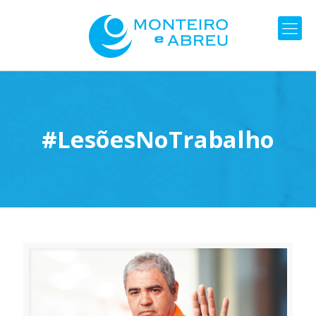
#LesõesNoTrabalho