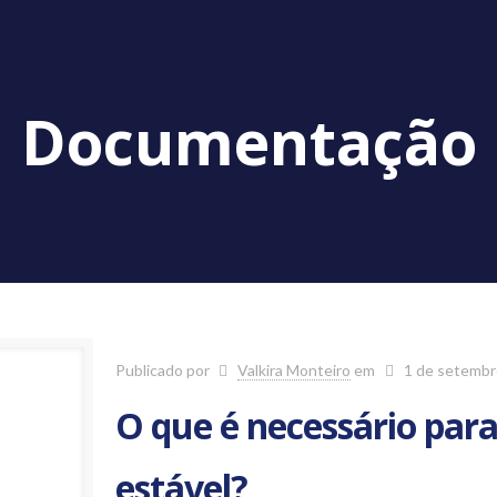
Documentação
Publicado por
Valkira Monteiro
em
1 de setembr
O que é necessário par
estável?