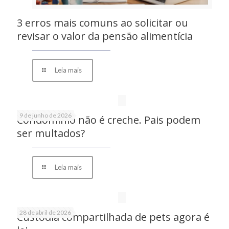
3 erros mais comuns ao solicitar ou
revisar o valor da pensão alimentícia
Leia mais
9 de junho de 2026
Condomínio não é creche. Pais podem
ser multados?
Leia mais
28 de abril de 2026
Custódia compartilhada de pets agora é