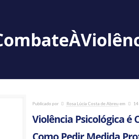
CombateÀViolênc
Publicado por
Rosa Lúcia Costa de Abreu
em
14
Violência Psicológica é
Como Pedir Medida Pro