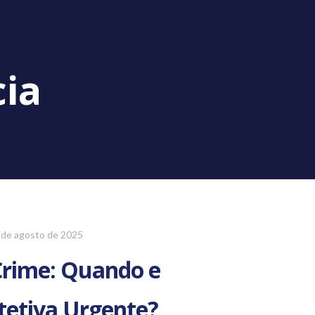
ia
 de agosto de 2025
 Crime: Quando e
tetiva Urgente?