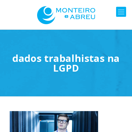
dados trabalhistas na
LGPD