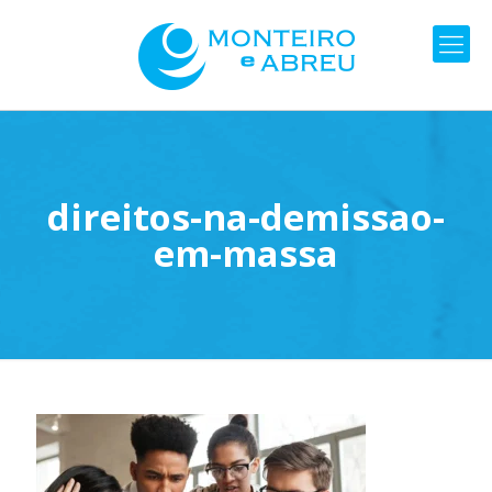
direitos-na-demissao-
em-massa