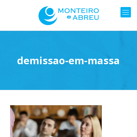
demissao-em-massa