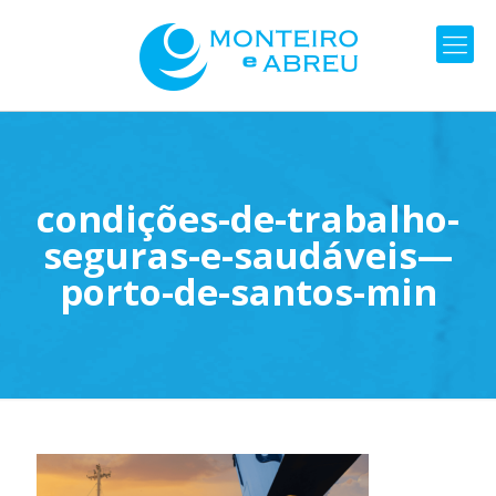
condições-de-trabalho-
seguras-e-saudáveis—
porto-de-santos-min