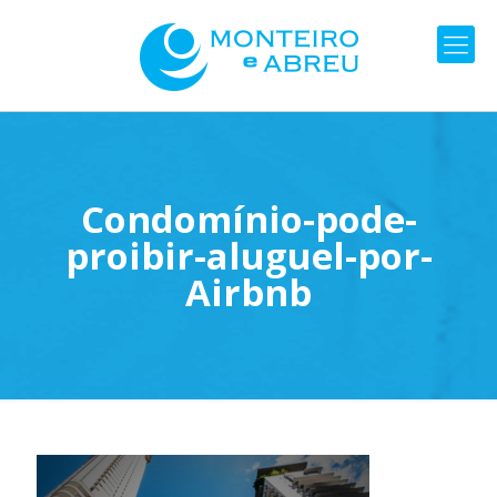
Condomínio-pode-
proibir-aluguel-por-
Airbnb