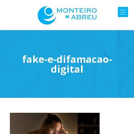
fake-e-difamacao-
digital