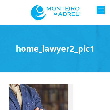
home_lawyer2_pic1