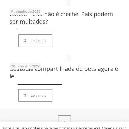
9 de junho de 2026
Condomínio não é creche. Pais podem
ser multados?
Leia mais
28 de abril de 2026
Custódia compartilhada de pets agora é
lei
Leia mais
Este site usa cookies para melhorar sua experiência. Vamos supor